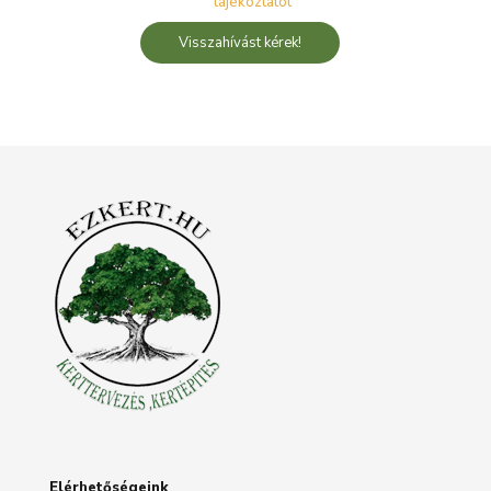
tájékoztatót
Elérhetőségeink