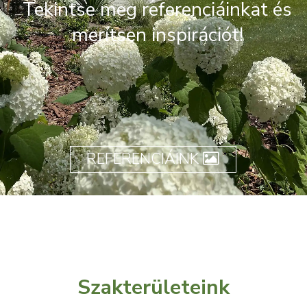
Tekintse meg referenciáinkat és
merítsen inspirációt!
REFERENCIÁINK
Szakterületeink