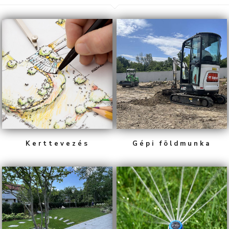
Kerttevezés
Gépi földmunka