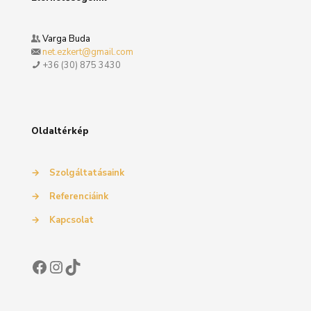
Varga Buda
net.ezkert@gmail.com
+36 (30) 875 3430
Oldaltérkép
→
Szolgáltatásaink
→
Referenciáink
→
Kapcsolat
Facebook
Instagram
TikTok