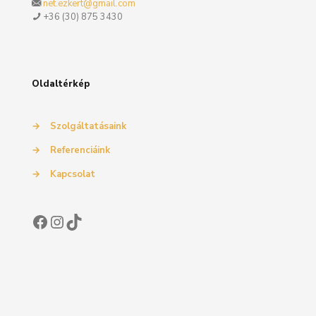
net.ezkert@gmail.com
+36 (30) 875 3430
Oldaltérkép
→
Szolgáltatásaink
→
Referenciáink
→
Kapcsolat
Facebook
Instagram
TikTok