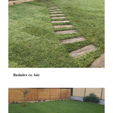
Budaörs cs. ház