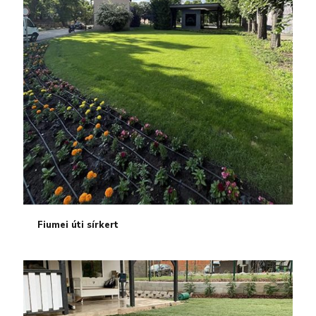
Fiumei úti sírkert