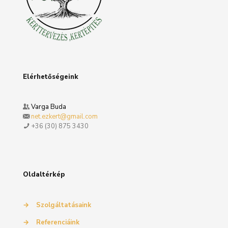
Elérhetőségeink
Varga Buda
net.ezkert@gmail.com
+36 (30) 875 3430
Oldaltérkép
→
Szolgáltatásaink
→
Referenciáink