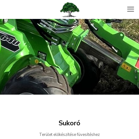
Sukoró
Terület előkészítése füvesítéshez