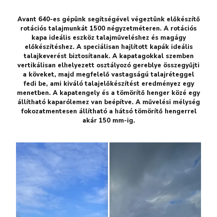
Avant 640-es gépünk segítségével végeztünk előkészítő
rotációs talajmunkát 1500 négyzetméteren. A rotációs
kapa ideális eszköz talajműveléshez és magágy
előkészítéshez. A speciálisan hajlított kapák ideális
talajkeverést biztosítanak. A kapatagokkal szemben
vertikálisan elhelyezett osztályozó gereblye összegyűjti
a köveket, majd megfelelő vastagságú talajréteggel
fedi be, ami kiváló talajelőkészítést eredményez egy
menetben. A kapatengely és a tömörítő henger közé egy
állítható kaparólemez van beépítve. A művelési mélység
fokozatmentesen állítható a hátsó tömörítő hengerrel
akár 150 mm-ig.