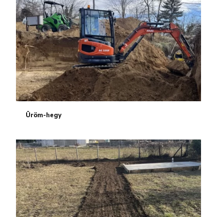
Üröm-hegy